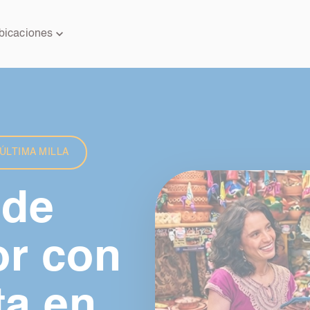
bicaciones
ÚLTIMA MILLA
 de
or con
a en