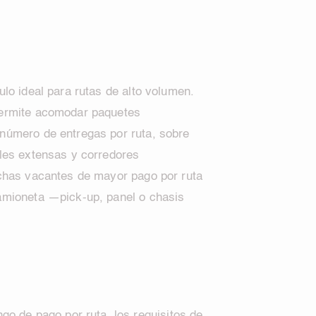
lo ideal para rutas de alto volumen.
ermite acomodar paquetes
número de entregas por ruta, sobre
les extensas y corredores
chas vacantes de mayor pago por ruta
amioneta —pick-up, panel o chasis
go de pago por ruta, los requisitos de